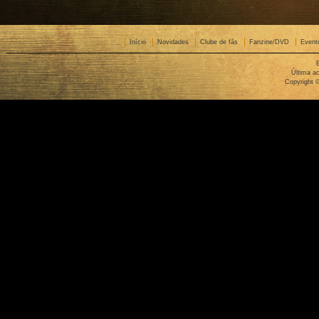
Início
Novidades
Clube de fãs
Fanzine/DVD
Event
Última ac
Copyright 