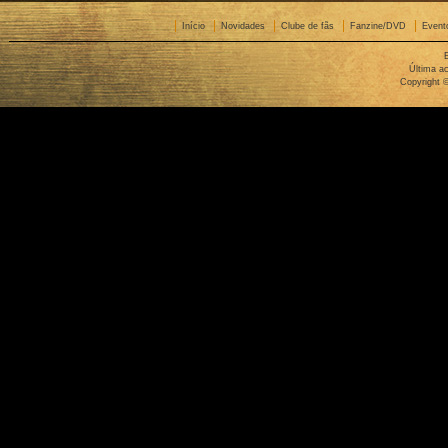
Início
Novidades
Clube de fãs
Fanzine/DVD
Event
Última ac
Copyright 